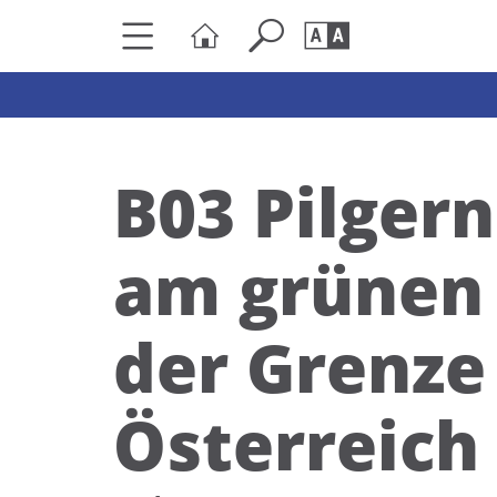
Seite durchs
Barrierefrei
Schriftgröße
B03 Pilger
A
A
am grünen
der Grenze
Österreich