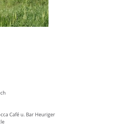
ich
ca Café u. Bar Heuriger
le